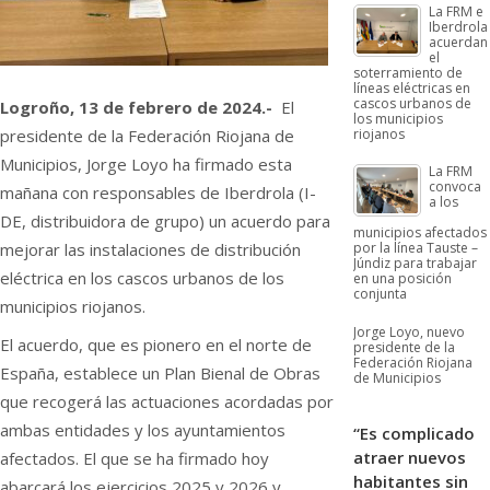
La FRM e
Iberdrola
acuerdan
el
soterramiento de
líneas eléctricas en
cascos urbanos de
Logroño, 13 de febrero de 2024.-
El
los municipios
presidente de la Federación Riojana de
riojanos
Municipios, Jorge Loyo ha firmado esta
La FRM
convoca
mañana con responsables de Iberdrola (I-
a los
DE, distribuidora de grupo) un acuerdo para
municipios afectados
mejorar las instalaciones de distribución
por la línea Tauste –
Júndiz para trabajar
eléctrica en los cascos urbanos de los
en una posición
conjunta
municipios riojanos.
Jorge Loyo, nuevo
El acuerdo, que es pionero en el norte de
presidente de la
Federación Riojana
España, establece un Plan Bienal de Obras
de Municipios
que recogerá las actuaciones acordadas por
ambas entidades y los ayuntamientos
“Es complicado
atraer nuevos
afectados. El que se ha firmado hoy
habitantes sin
abarcará los ejercicios 2025 y 2026 y