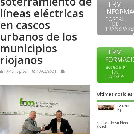
soterramiento de
FRM
líneas eléctricas
INFORMA
PORTAL
en cascos
DE
TRANSPARE
urbanos de los
municipios
FRM
riojanos
FORMACI
acceda a
los
FRMunicipios
13/02/2024
CURSOS
Últimas noticias
La FRM
ha
celebrado su Pleno
anual